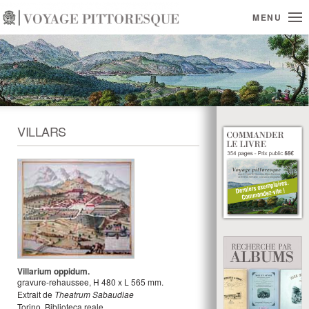
MENU
VILLARS
Villarium oppidum.
gravure-rehaussee
,
H
480
x
L
565
mm.
Extrait de
Theatrum Sabaudiae
Torino, Biblioteca reale.