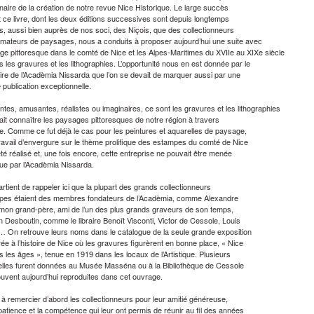
naire de la création de notre revue Nice Historique. Le large succès
t ce livre, dont les deux éditions successives sont depuis longtemps
s, aussi bien auprès de nos soci, des Niçois, que des collectionneurs
amateurs de paysages, nous a conduits à proposer aujourd’hui une suite avec
ge pittoresque dans le comté de Nice et les Alpes-Maritimes du XVIIe au XIXe siècle
s les gravures et les lithographies. L’opportunité nous en est donnée par le
ire de l’Acadèmia Nissarda que l’on se devait de marquer aussi par une
 publication exceptionnelle.
tes, amusantes, réalistes ou imaginaires, ce sont les gravures et les lithographies
fait connaître les paysages pittoresques de notre région à travers
e. Comme ce fut déjà le cas pour les peintures et aquarelles de paysage,
ravail d’envergure sur le thème prolifique des estampes du comté de Nice
été réalisé et, une fois encore, cette entreprise ne pouvait être menée
que par l’Acadèmia Nissarda.
artient de rappeler ici que la plupart des grands collectionneurs
pes étaient des membres fondateurs de l’Acadèmia, comme Alexandre
 mon grand-père, ami de l’un des plus grands graveurs de son temps,
n Desboutin, comme le libraire Benoît Visconti, Victor de Cessole, Louis
… On retrouve leurs noms dans le catalogue de la seule grande exposition
e à l’histoire de Nice où les gravures figurèrent en bonne place, « Nice
s les âges », tenue en 1919 dans les locaux de l’Artistique. Plusieurs
 elles furent données au Musée Masséna ou à la Bibliothèque de Cessole
ouvent aujourd’hui reproduites dans cet ouvrage.
 à remercier d’abord les collectionneurs pour leur amitié généreuse,
patience et la compétence qui leur ont permis de réunir au fil des années