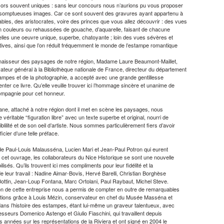
sors souvent uniques : sans leur concours nous n’aurions pu vous proposer
 somptueuses images. Car ce sont souvent des gravures ayant appartenu à
bles, des aristocrates, voire des princes que vous allez découvrir : des vues
en couleurs ou rehaussées de gouache, d’aquarelle, faisant de chacune
elles une oeuvre unique, superbe, chatoyante ; loin des vues sévères et
tives, ainsi que l’on réduit fréquemment le monde de l’estampe romantique
naisseur des paysages de notre région, Madame Laure Beaumont-Maillet,
ateur général à la Bibliothèque nationale de France, directeur du département
ampes et de la photographie, a accepté avec une grande gentillesse
nter ce livre. Qu’elle veuille trouver ici l’hommage sincère et unanime de
ompagnie pour cet honneur.
ane, attaché à notre région dont il met en scène les paysages, nous
e véritable “figuration libre” avec un texte superbe et original, nourri de
blilité et de son oeil d’artiste. Nous sommes particulièrement fiers d’avoir
icier d’une telle préface.
de Paul-Louis Malausséna, Lucien Mari et Jean-Paul Potron qui eurent
e cet ouvrage, les collaborateurs du Nice Historique se sont une nouvelle
ilisés. Qu’ils trouvent ici mes compliments pour leur fidélité et la
de leur travail : Nadine Aimar-Bovis, Hervé Barelli, Christian Borghèse
Bottin, Jean-Loup Fontana, Marc Ortolani, Paul Raybaut, Michel Steve.
ion de cette entreprise nous a permis de compter en outre de remarquables
utions grâce à Louis Mézin, conservateur en chef du Musée Masséna et
dans l’histoire des estampes, étant lui-même un graveur talentueux, avec
esseurs Domenico Astengo et Giulio Fiaschini, qui travaillent depuis
s années sur les représentations de la Riviera et ont signé en 2004 le