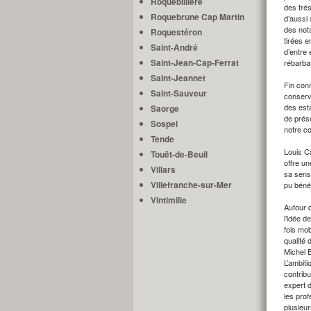
Roquebillière
des tré
Roquebrune Cap Martin
d’aussi
des nota
Roquestéron
tirées 
Saint-André
d’entre 
Saint-Jean-Cap-Ferrat
rébarba
Saint-Jeannet
Fin con
Saint-Sauveur
conserv
des est
Saorge
de prése
Sospel
notre c
Tende
Louis C
Touët-de-Beuil
offre un
Villars
sa sensi
Villefranche-sur-Mer
pu bénéf
Vintimille
Autour 
l’idée d
fois mob
qualité 
Michel 
L’ambit
contrib
expert 
les prof
plusieur