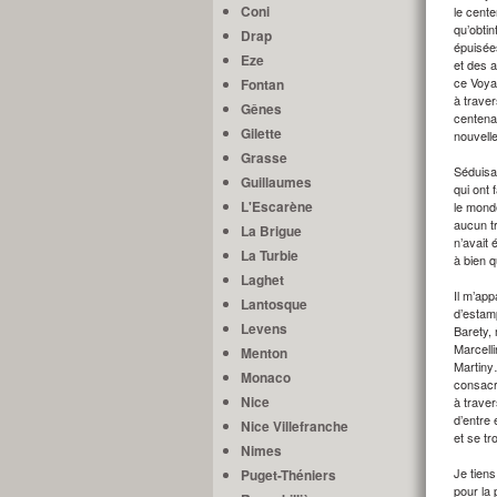
Coni
le cente
qu’obtin
Drap
épuisée
Eze
et des 
ce Voya
Fontan
à traver
Gênes
centena
Gilette
nouvelle
Grasse
Séduisan
Guillaumes
qui ont 
L'Escarène
le mond
aucun t
La Brigue
n’avait 
La Turbie
à bien 
Laghet
Il m’app
Lantosque
d’estam
Levens
Barety,
Marcelli
Menton
Martiny
Monaco
consacré
Nice
à traver
d’entre
Nice Villefranche
et se tr
Nimes
Je tiens
Puget-Théniers
pour la 