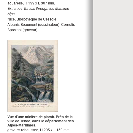
aquarelle
,
H
199
x
L
307
mm.
Extrait de
Travels through the Maritime
Alps
Nice, Bibliothèque de Cessole.
Albanis Beaumont
(dessinateur).
Cornelis
Apostool
(graveur).
Vue d'une minière de plomb. Près de la
ville de Tende, dans le département des
Alpes-Maritimes.
gravure-rehaussee
,
H
205
x
L
150
mm.