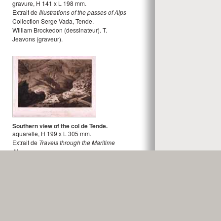
gravure
,
H
141
x
L
198
mm.
Extrait de
Illustrations of the passes of Alps
Collection Serge Vada, Tende.
William Brockedon
(dessinateur).
T.
Jeavons
(graveur).
Southern view of the col de Tende.
aquarelle
,
H
199
x
L
305
mm.
Extrait de
Travels through the Maritime
Alps
Nice, Bibliothèque de Cessole.
Albanis Beaumont
(dessinateur).
Cornelis
Apostool
(graveur).