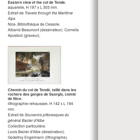
Eastern view of the col de Tende.
aquarelle
,
H
197
x
L
303
mm.
Extrait de
Travels through the Maritime
Alps
Nice, Bibliothèque de Cessole.
Albanis Beaumont
(dessinateur).
Cornelis
Apostool
(graveur).
Chemin du col de Tendé, taillé dans les
rochers des gorges de Saorgio, comté
de Nice.
lithographie-rehaussee
,
H
142
x
L
194
mm.
Extrait de
Souvenirs pittoresques du
général Bacler d'Albe
Collection particulière.
Louis Bacler d'Albe
(dessinateur).
Godefroy Engelmann
(lithographe).