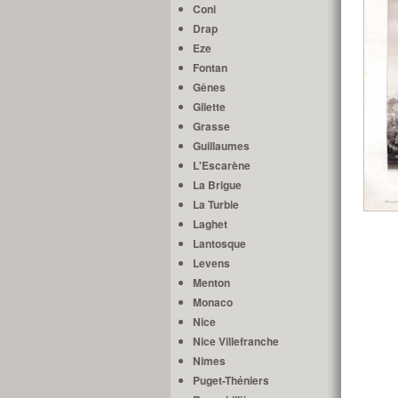
Coni
Drap
Eze
Fontan
Gênes
Gilette
Grasse
Guillaumes
L'Escarène
La Brigue
La Turbie
Laghet
Lantosque
Levens
Menton
Monaco
Nice
Nice Villefranche
Nimes
Puget-Théniers