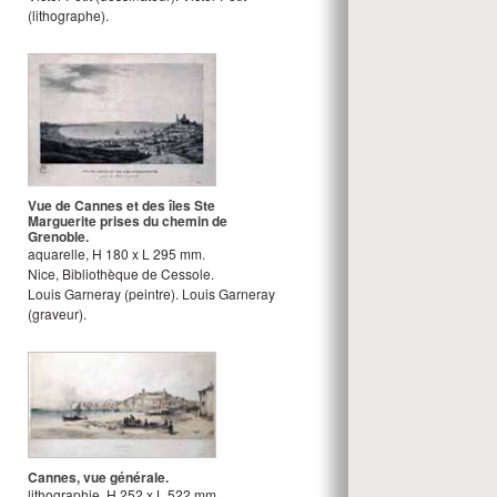
(lithographe).
Vue de Cannes et des îles Ste
Marguerite prises du chemin de
Grenoble.
aquarelle
,
H
180
x
L
295
mm.
Nice, Bibliothèque de Cessole.
Louis Garneray
(peintre).
Louis Garneray
(graveur).
Cannes, vue générale.
lithographie
,
H
252
x
L
522
mm.