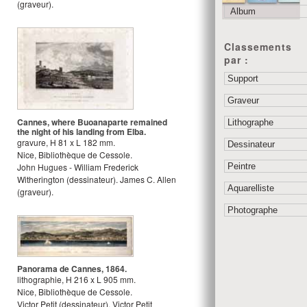
(graveur).
Classements
par :
Cannes, where Buoanaparte remained
the night of his landing from Elba.
gravure
,
H
81
x
L
182
mm.
Nice, Bibliothèque de Cessole.
John Hugues - William Frederick
Witherington
(dessinateur).
James C. Allen
(graveur).
Panorama de Cannes, 1864.
lithographie
,
H
216
x
L
905
mm.
Nice, Bibliothèque de Cessole.
Victor Petit
(dessinateur).
Victor Petit