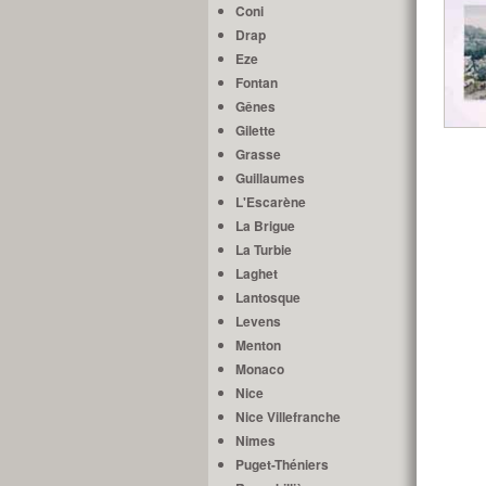
Coni
Drap
Eze
Fontan
Gênes
Gilette
Grasse
Guillaumes
L'Escarène
La Brigue
La Turbie
Laghet
Lantosque
Levens
Menton
Monaco
Nice
Nice Villefranche
Nimes
Puget-Théniers